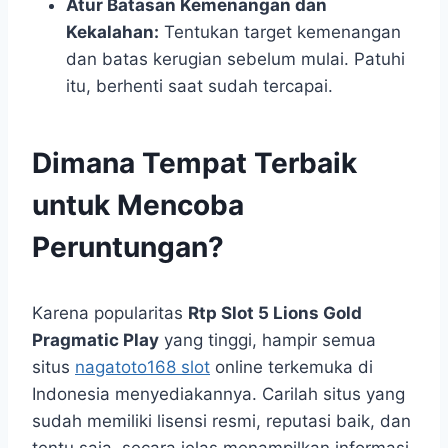
Atur Batasan Kemenangan dan
Kekalahan:
Tentukan target kemenangan
dan batas kerugian sebelum mulai. Patuhi
itu, berhenti saat sudah tercapai.
Dimana Tempat Terbaik
untuk Mencoba
Peruntungan?
Karena popularitas
Rtp Slot 5 Lions Gold
Pragmatic Play
yang tinggi, hampir semua
situs
nagatoto168 slot
online terkemuka di
Indonesia menyediakannya. Carilah situs yang
sudah memiliki lisensi resmi, reputasi baik, dan
tentu saja, secara jelas menampilkan informasi