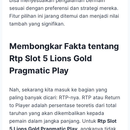
bisa menyesuaikan pengalaman bermain
sesuai dengan preferensi dan strategi mereka.
Fitur pilihan ini jarang ditemui dan menjadi nilai
tambah yang signifikan.
Membongkar Fakta tentang
Rtp Slot 5 Lions Gold
Pragmatic Play
Nah, sekarang kita masuk ke bagian yang
paling banyak dicari: RTP-nya. RTP atau Return
to Player adalah persentase teoretis dari total
taruhan yang akan dikembalikan kepada
pemain dalam jangka panjang. Untuk
Rtp Slot
5 Lions Gold Pragmatic Play
, angkanya tidak