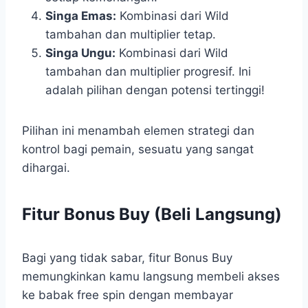
Singa Emas:
Kombinasi dari Wild
tambahan dan multiplier tetap.
Singa Ungu:
Kombinasi dari Wild
tambahan dan multiplier progresif. Ini
adalah pilihan dengan potensi tertinggi!
Pilihan ini menambah elemen strategi dan
kontrol bagi pemain, sesuatu yang sangat
dihargai.
Fitur Bonus Buy (Beli Langsung)
Bagi yang tidak sabar, fitur Bonus Buy
memungkinkan kamu langsung membeli akses
ke babak free spin dengan membayar