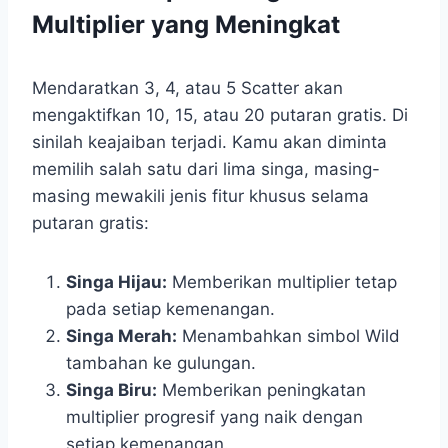
Multiplier yang Meningkat
Mendaratkan 3, 4, atau 5 Scatter akan
mengaktifkan 10, 15, atau 20 putaran gratis. Di
sinilah keajaiban terjadi. Kamu akan diminta
memilih salah satu dari lima singa, masing-
masing mewakili jenis fitur khusus selama
putaran gratis:
Singa Hijau:
Memberikan multiplier tetap
pada setiap kemenangan.
Singa Merah:
Menambahkan simbol Wild
tambahan ke gulungan.
Singa Biru:
Memberikan peningkatan
multiplier progresif yang naik dengan
setiap kemenangan.