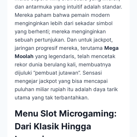
dan antarmuka yang intuitif adalah standar.
Mereka paham bahwa pemain modern
menginginkan lebih dari sekadar simbol
yang berhenti; mereka menginginkan
sebuah pertunjukan. Dan untuk jackpot,
jaringan progresif mereka, terutama
Mega
Moolah
yang legendaris, telah mencetak
rekor dunia berulang kali, membuatnya
dijuluki “pembuat jutawan”. Sensasi
mengejar jackpot yang bisa mencapai
puluhan miliar rupiah itu adalah daya tarik
utama yang tak terbantahkan.
Menu Slot Microgaming:
Dari Klasik Hingga