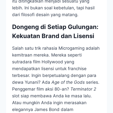
itu ditingkatkan menjadi sesuatu yang
lebih. Ini bukan soal kebetulan, tapi hasil
dari filosofi desain yang matang.
Dongeng di Setiap Gulungan:
Kekuatan Brand dan Lisensi
Salah satu trik rahasia Microgaming adalah
kemitraan mereka. Mereka seperti
sutradara film Hollywood yang
mendapatkan lisensi untuk franchise
terbesar. Ingin berpetualang dengan para
dewa Yunani? Ada
Age of the Gods
series.
Penggemar film aksi 80-an?
Terminator 2
slot siap membawa Anda ke masa lalu.
Atau mungkin Anda ingin merasakan
elegannya James Bond dalam