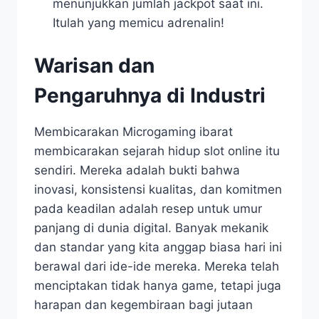
menunjukkan jumlah jackpot saat ini.
Itulah yang memicu adrenalin!
Warisan dan
Pengaruhnya di Industri
Membicarakan Microgaming ibarat
membicarakan sejarah hidup slot online itu
sendiri. Mereka adalah bukti bahwa
inovasi, konsistensi kualitas, dan komitmen
pada keadilan adalah resep untuk umur
panjang di dunia digital. Banyak mekanik
dan standar yang kita anggap biasa hari ini
berawal dari ide-ide mereka. Mereka telah
menciptakan tidak hanya game, tetapi juga
harapan dan kegembiraan bagi jutaan