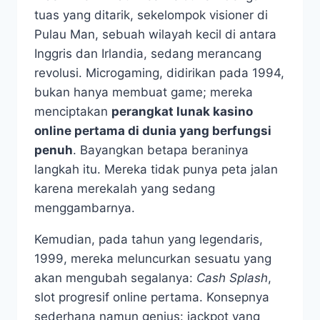
tuas yang ditarik, sekelompok visioner di
Pulau Man, sebuah wilayah kecil di antara
Inggris dan Irlandia, sedang merancang
revolusi. Microgaming, didirikan pada 1994,
bukan hanya membuat game; mereka
menciptakan
perangkat lunak kasino
online pertama di dunia yang berfungsi
penuh
. Bayangkan betapa beraninya
langkah itu. Mereka tidak punya peta jalan
karena merekalah yang sedang
menggambarnya.
Kemudian, pada tahun yang legendaris,
1999, mereka meluncurkan sesuatu yang
akan mengubah segalanya:
Cash Splash
,
slot progresif online pertama. Konsepnya
sederhana namun genius: jackpot yang