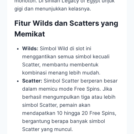
monoton. Di sinilah Legacy of Egypt unjuk
gigi dan menunjukkan kelasnya.
Fitur Wilds dan Scatters yang
Memikat
Wilds:
Simbol Wild di slot ini
menggantikan semua simbol kecuali
Scatter, membantu membentuk
kombinasi menang lebih mudah.
Scatter:
Simbol Scatter berperan besar
dalam memicu mode Free Spins. Jika
berhasil mengumpulkan tiga atau lebih
simbol Scatter, pemain akan
mendapatkan 10 hingga 20 Free Spins,
bergantung berapa banyak simbol
Scatter yang muncul.