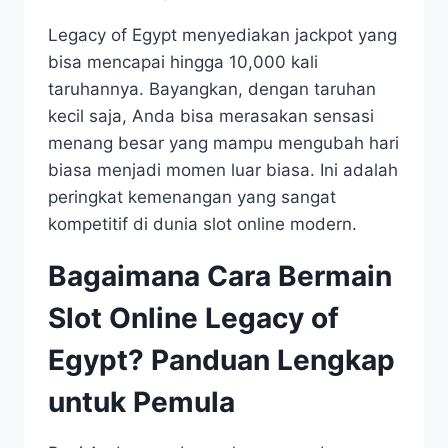
Legacy of Egypt menyediakan jackpot yang
bisa mencapai hingga 10,000 kali
taruhannya. Bayangkan, dengan taruhan
kecil saja, Anda bisa merasakan sensasi
menang besar yang mampu mengubah hari
biasa menjadi momen luar biasa. Ini adalah
peringkat kemenangan yang sangat
kompetitif di dunia slot online modern.
Bagaimana Cara Bermain
Slot Online Legacy of
Egypt? Panduan Lengkap
untuk Pemula