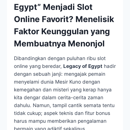
Egypt” Menjadi Slot
Online Favorit? Menelisik
Faktor Keunggulan yang
Membuatnya Menonjol
Dibandingkan dengan puluhan ribu slot
online yang beredar,
Legacy of Egypt
hadir
dengan sebuah janji: mengajak pemain
menyelami dunia Mesir Kuno dengan
kemegahan dan misteri yang kerap hanya
kita dengar dalam cerita-cerita zaman
dahulu. Namun, tampil cantik semata tentu
tidak cukup; aspek teknis dan fitur bonus
harus mampu memberikan pengalaman
bermain yang adiktif sekaligus