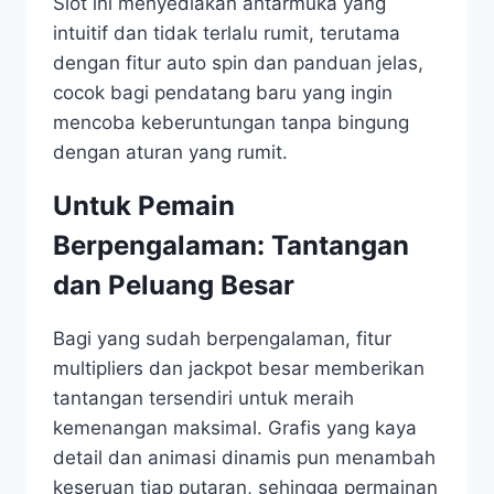
Slot ini menyediakan antarmuka yang
intuitif dan tidak terlalu rumit, terutama
dengan fitur auto spin dan panduan jelas,
cocok bagi pendatang baru yang ingin
mencoba keberuntungan tanpa bingung
dengan aturan yang rumit.
Untuk Pemain
Berpengalaman: Tantangan
dan Peluang Besar
Bagi yang sudah berpengalaman, fitur
multipliers dan jackpot besar memberikan
tantangan tersendiri untuk meraih
kemenangan maksimal. Grafis yang kaya
detail dan animasi dinamis pun menambah
keseruan tiap putaran, sehingga permainan