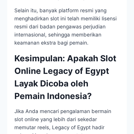
Selain itu, banyak platform resmi yang
menghadirkan slot ini telah memiliki lisensi
resmi dari badan pengawas perjudian
internasional, sehingga memberikan
keamanan ekstra bagi pemain.
Kesimpulan: Apakah Slot
Online Legacy of Egypt
Layak Dicoba oleh
Pemain Indonesia?
Jika Anda mencari pengalaman bermain
slot online yang lebih dari sekedar
memutar reels, Legacy of Egypt hadir