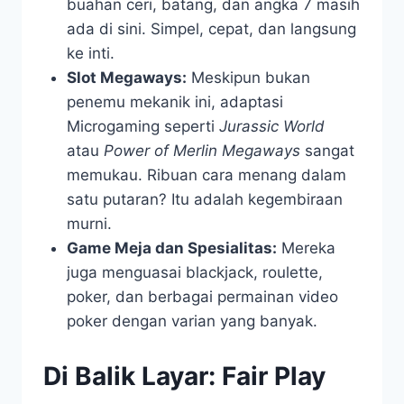
buahan ceri, batang, dan angka 7 masih
ada di sini. Simpel, cepat, dan langsung
ke inti.
Slot Megaways:
Meskipun bukan
penemu mekanik ini, adaptasi
Microgaming seperti
Jurassic World
atau
Power of Merlin Megaways
sangat
memukau. Ribuan cara menang dalam
satu putaran? Itu adalah kegembiraan
murni.
Game Meja dan Spesialitas:
Mereka
juga menguasai blackjack, roulette,
poker, dan berbagai permainan video
poker dengan varian yang banyak.
Di Balik Layar: Fair Play