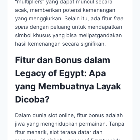
“multipliers” yang dapat muncul secara
acak, memberikan potensi kemenangan
yang menggiurkan. Selain itu, ada fitur
free
spins
dengan peluang untuk mendapatkan
simbol khusus yang bisa melipatgandakan
hasil kemenangan secara signifikan.
Fitur dan Bonus dalam
Legacy of Egypt: Apa
yang Membuatnya Layak
Dicoba?
Dalam dunia slot online, fitur bonus adalah
jiwa yang menghidupkan permainan. Tanpa
fitur menarik, slot terasa datar dan