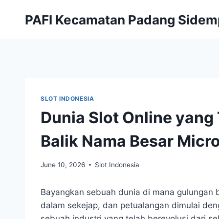
Skip
PAFI Kecamatan Padang Side
to
content
SLOT INDONESIA
Dunia Slot Online yang 
Balik Nama Besar Micr
June 10, 2026
Slot Indonesia
Bayangkan sebuah dunia di mana gulungan be
dalam sekejap, dan petualangan dimulai dengan s
sebuah industri yang telah berevolusi dari 