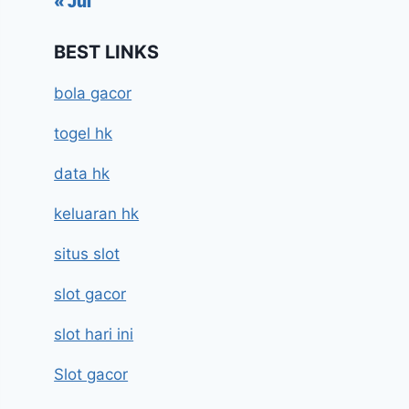
« Jul
BEST LINKS
bola gacor
togel hk
data hk
keluaran hk
situs slot
slot gacor
slot hari ini
Slot gacor