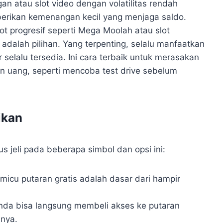
gan atau slot video dengan volatilitas rendah
erikan kemenangan kecil yang menjaga saldo.
ot progresif seperti Mega Moolah atau slot
s adalah pilihan. Yang terpenting, selalu manfaatkan
selalu tersedia. Ini cara terbaik untuk merasakan
n uang, seperti mencoba test drive sebelum
ikan
s jeli pada beberapa simbol dan opsi ini:
icu putaran gratis adalah dasar dari hampir
da bisa langsung membeli akses ke putaran
-nya.