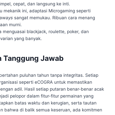
mpel, cepat, dan langsung ke inti.
mekanik ini, adaptasi Microgaming seperti
gaways
sangat memukau. Ribuan cara menang
raan murni.
 menguasai blackjack, roulette, poker, dan
varian yang banyak.
dan Tanggung Jawab
ertahan puluhan tahun tanpa integritas. Setiap
organisasi seperti eCOGRA untuk memastikan
engan adil. Hasil setiap putaran benar-benar acak
jadi pelopor dalam fitur-fitur permainan yang
tapkan batas waktu dan kerugian, serta tautan
an bahwa di balik semua keseruan, ada komitmen