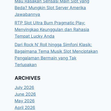
Mau Rasakan Sensasi Main Slot yang
Beda? Mungkin Slot Server Amerika
Jawabannya
RTP Slot Ultra Burn Pragmatic Play:
Menyingkap Keunggulan dan Rahasia
Tempat Lucky Anda
Dari Rock N’ Roll hingga Simfoni Klasik:
Bagaimana Tema Musik Slot Menciptakan
Pengalaman Bermain yang Tak
Terlupakan
ARCHIVES
July 2026
June 2026
May 2026
April 2026