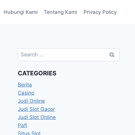
Hubungi Kami
Tentang Kami
Privacy Policy
Search
for:
CATEGORIES
Berita
Casino
Judi Online
Judi Slot Gacor
Judi Slot Online
Pafi
Situs Slot