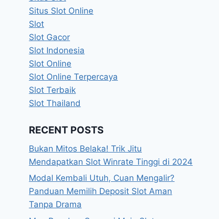
Situs Slot Online
Slot
Slot Gacor
Slot Indonesia
Slot Online
Slot Online Terpercaya
Slot Terbaik
Slot Thailand
RECENT POSTS
Bukan Mitos Belaka! Trik Jitu
Mendapatkan Slot Winrate Tinggi di 2024
Modal Kembali Utuh, Cuan Mengalir?
Panduan Memilih Deposit Slot Aman
Tanpa Drama