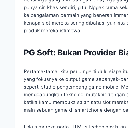
punya ciri khas sendiri, gitu. Nggak cuma sek
ke pengalaman bermain yang beneran immers
kenapa slot mereka sering dibahas, yuk kita 
produk mereka istimewa.
PG Soft: Bukan Provider Bi
Pertama-tama, kita perlu ngerti dulu siapa i
yang fokusnya ke output game sebanyak-bany
seperti studio pengembang game mobile. Mer
menggabungkan teknologi mutakhir dengan s
ketika kamu membuka salah satu slot mereka
main sebuah game di smartphone dengan ceri
Fokus mereka pada HTML5 technology bikin