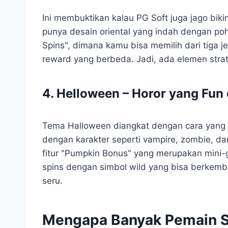
Ini membuktikan kalau PG Soft juga jago biki
punya desain oriental yang indah dengan poh
Spins", dimana kamu bisa memilih dari tiga je
reward yang berbeda. Jadi, ada elemen strate
4. Helloween – Horor yang Fun
Tema Halloween diangkat dengan cara yang f
dengan karakter seperti vampire, zombie, d
fitur "Pumpkin Bonus" yang merupakan mini-ga
spins dengan simbol wild yang bisa berkemba
seru.
Mengapa Banyak Pemain Su