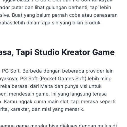
adar putar dan lihat gulungan berhenti, tapi lebih
ive. Buat yang belum pernah coba atau penasaran
bahas lebih dalam apa sih yang bikin produk-
asa, Tapi Studio Kreator Game
tu PG Soft. Berbeda dengan beberapa provider lain
aknya, PG Soft (Pocket Games Soft) lebih mirip
eka berasal dari Malta dan punya visi untuk
eni mendesain game. Ini yang langsung terasa
. Kamu nggak cuma main slot, tapi merasa seperti
ta, karakter, dan misi yang menarik.
 semua game mereka bisa diakses dengan mulus di