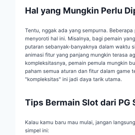
Hal yang Mungkin Perlu Di
Tentu, nggak ada yang sempurna. Beberapa 
menyoroti hal ini. Misalnya, bagi pemain yan
putaran sebanyak-banyaknya dalam waktu sin
animasi fitur yang panjang mungkin terasa a
kompleksitasnya, pemain pemula mungkin bu
paham semua aturan dan fitur dalam game ter
"kompleksitas" ini jadi daya tarik utama.
Tips Bermain Slot dari PG
Kalau kamu baru mau mulai, jangan langsung t
simpel ini: