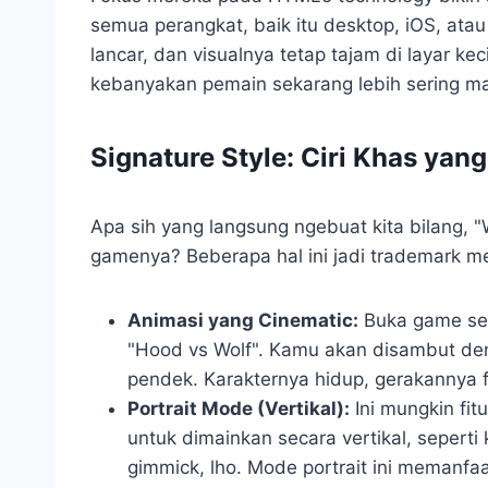
semua perangkat, baik itu desktop, iOS, ata
lancar, dan visualnya tetap tajam di layar kec
kebanyakan pemain sekarang lebih sering ma
Signature Style: Ciri Khas yan
Apa sih yang langsung ngebuat kita bilang, "W
gamenya? Beberapa hal ini jadi trademark m
Animasi yang Cinematic:
Buka game sep
"Hood vs Wolf". Kamu akan disambut deng
pendek. Karakternya hidup, gerakannya fl
Portrait Mode (Vertikal):
Ini mungkin fit
untuk dimainkan secara vertikal, sepert
gimmick, lho. Mode portrait ini memanfaa