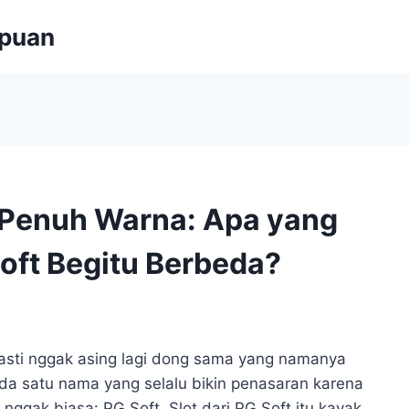
mpuan
g Penuh Warna: Apa yang
oft Begitu Berbeda?
 pasti nggak asing lagi dong sama yang namanya
ada satu nama yang selalu bikin penasaran karena
ggak biasa: PG Soft. Slot dari PG Soft itu kayak