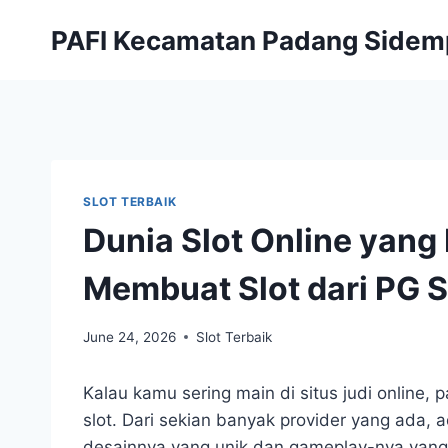
Skip
PAFI Kecamatan Padang Side
to
content
SLOT TERBAIK
Dunia Slot Online yan
Membuat Slot dari PG S
June 24, 2026
Slot Terbaik
Kalau kamu sering main di situs judi online,
slot. Dari sekian banyak provider yang ada, 
desainnya yang unik dan gameplay-nya yang n