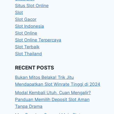
Situs Slot Online
Slot
Slot Gacor
Slot Indonesia
Slot Online
Slot Online Terpercaya
Slot Terbaik
Slot Thailand
RECENT POSTS
Bukan Mitos Belaka! Trik Jitu
Mendapatkan Slot Winrate Tinggi di 2024
Modal Kembali Utuh, Cuan Mengalir?
Panduan Memilih Deposit Slot Aman
Tanpa Drama