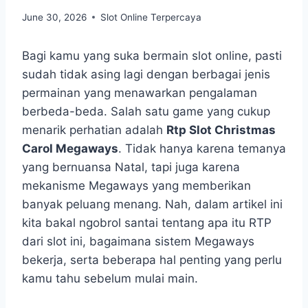
June 30, 2026
Slot Online Terpercaya
Bagi kamu yang suka bermain slot online, pasti
sudah tidak asing lagi dengan berbagai jenis
permainan yang menawarkan pengalaman
berbeda-beda. Salah satu game yang cukup
menarik perhatian adalah
Rtp Slot Christmas
Carol Megaways
. Tidak hanya karena temanya
yang bernuansa Natal, tapi juga karena
mekanisme Megaways yang memberikan
banyak peluang menang. Nah, dalam artikel ini
kita bakal ngobrol santai tentang apa itu RTP
dari slot ini, bagaimana sistem Megaways
bekerja, serta beberapa hal penting yang perlu
kamu tahu sebelum mulai main.