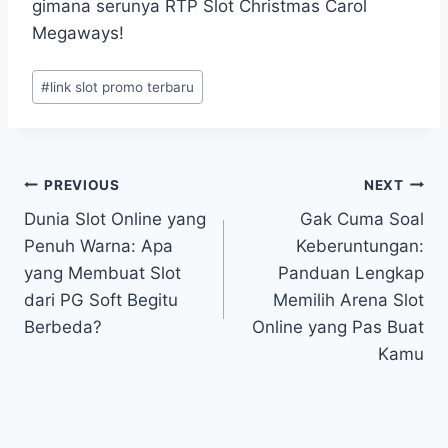
gimana serunya RTP Slot Christmas Carol
Megaways!
Post
#
link slot promo terbaru
Tags:
Post
PREVIOUS
NEXT
Dunia Slot Online yang
Gak Cuma Soal
navigation
Penuh Warna: Apa
Keberuntungan:
yang Membuat Slot
Panduan Lengkap
dari PG Soft Begitu
Memilih Arena Slot
Berbeda?
Online yang Pas Buat
Kamu