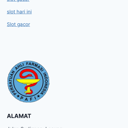
slot hari ini
Slot gacor
ALAMAT