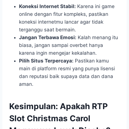
Koneksi Internet Stabil:
Karena ini game
online dengan fitur kompleks, pastikan
koneksi internetmu lancar agar tidak
terganggu saat bermain.
Jangan Terbawa Emosi:
Kalah menang itu
biasa, jangan sampai overbet hanya
karena ingin mengejar kekalahan.
Pilih Situs Terpercaya:
Pastikan kamu
main di platform resmi yang punya lisensi
dan reputasi baik supaya data dan dana
aman.
Kesimpulan: Apakah RTP
Slot Christmas Carol