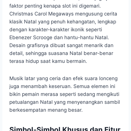
faktor penting kenapa slot ini digemari.
Christmas Carol Megaways mengusung cerita
klasik Natal yang penuh kehangatan, lengkap
dengan karakter-karakter ikonik seperti
Ebenezer Scrooge dan hantu-hantu Natal.
Desain grafisnya dibuat sangat menarik dan
detail, sehingga suasana Natal benar-benar
terasa hidup saat kamu bermain.
Musik latar yang ceria dan efek suara lonceng
juga menambah keseruan. Semua elemen ini
bikin pemain merasa seperti sedang mengikuti
petualangan Natal yang menyenangkan sambil
berkesempatan menang besar.
Simbol-Simbol Khusus dan Fitur