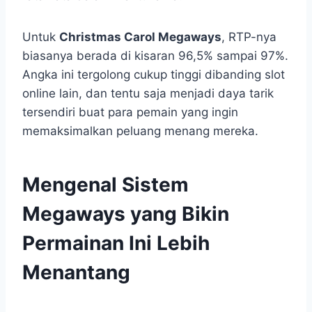
Untuk
Christmas Carol Megaways
, RTP-nya
biasanya berada di kisaran 96,5% sampai 97%.
Angka ini tergolong cukup tinggi dibanding slot
online lain, dan tentu saja menjadi daya tarik
tersendiri buat para pemain yang ingin
memaksimalkan peluang menang mereka.
Mengenal Sistem
Megaways yang Bikin
Permainan Ini Lebih
Menantang