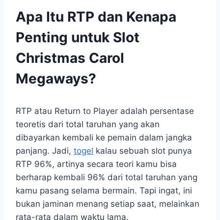
Apa Itu RTP dan Kenapa
Penting untuk Slot
Christmas Carol
Megaways?
RTP atau Return to Player adalah persentase
teoretis dari total taruhan yang akan
dibayarkan kembali ke pemain dalam jangka
panjang. Jadi,
togel
kalau sebuah slot punya
RTP 96%, artinya secara teori kamu bisa
berharap kembali 96% dari total taruhan yang
kamu pasang selama bermain. Tapi ingat, ini
bukan jaminan menang setiap saat, melainkan
rata-rata dalam waktu lama.