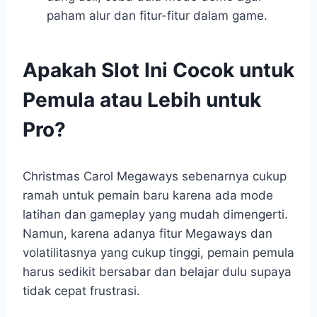
paham alur dan fitur-fitur dalam game.
Apakah Slot Ini Cocok untuk
Pemula atau Lebih untuk
Pro?
Christmas Carol Megaways sebenarnya cukup
ramah untuk pemain baru karena ada mode
latihan dan gameplay yang mudah dimengerti.
Namun, karena adanya fitur Megaways dan
volatilitasnya yang cukup tinggi, pemain pemula
harus sedikit bersabar dan belajar dulu supaya
tidak cepat frustrasi.