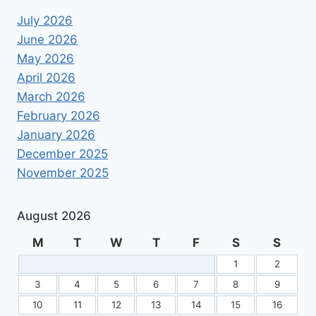
July 2026
June 2026
May 2026
April 2026
March 2026
February 2026
January 2026
December 2025
November 2025
August 2026
M
T
W
T
F
S
S
1
2
3
4
5
6
7
8
9
10
11
12
13
14
15
16