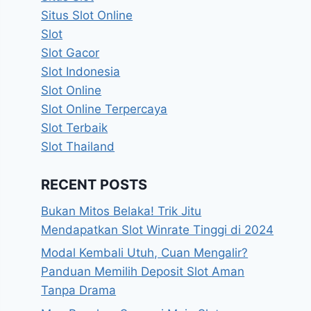
Situs Slot Online
Slot
Slot Gacor
Slot Indonesia
Slot Online
Slot Online Terpercaya
Slot Terbaik
Slot Thailand
RECENT POSTS
Bukan Mitos Belaka! Trik Jitu
Mendapatkan Slot Winrate Tinggi di 2024
Modal Kembali Utuh, Cuan Mengalir?
Panduan Memilih Deposit Slot Aman
Tanpa Drama