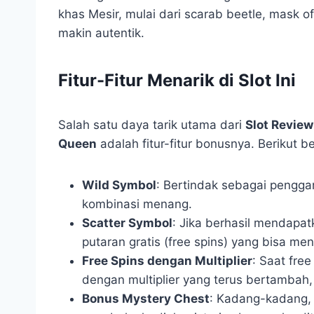
khas Mesir, mulai dari scarab beetle, mask o
makin autentik.
Fitur-Fitur Menarik di Slot Ini
Salah satu daya tarik utama dari
Slot Revie
Queen
adalah fitur-fitur bonusnya. Berikut b
Wild Symbol
: Bertindak sebagai pengg
kombinasi menang.
Scatter Symbol
: Jika berhasil mendapat
putaran gratis (free spins) yang bisa m
Free Spins dengan Multiplier
: Saat fre
dengan multiplier yang terus bertambah,
Bonus Mystery Chest
: Kadang-kadang, 