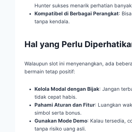
Hunter sukses menarik perhatian banyak
Kompatibel di Berbagai Perangkat
: Bis
tanpa kendala.
Hal yang Perlu Diperhatik
Walaupun slot ini menyenangkan, ada beber
bermain tetap positif:
Kelola Modal dengan Bijak
: Jangan terb
tidak cepat habis.
Pahami Aturan dan Fitur
: Luangkan wak
simbol serta bonus.
Gunakan Mode Demo
: Kalau tersedia,
tanpa risiko uang asli.