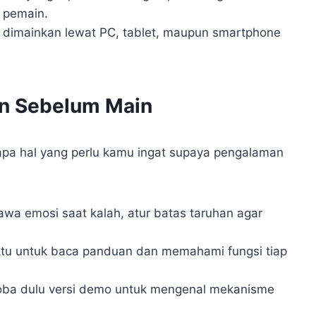
 pemain.
a dimainkan lewat PC, tablet, maupun smartphone
an Sebelum Main
apa hal yang perlu kamu ingat supaya pengalaman
awa emosi saat kalah, atur batas taruhan agar
tu untuk baca panduan dan memahami fungsi tiap
 coba dulu versi demo untuk mengenal mekanisme