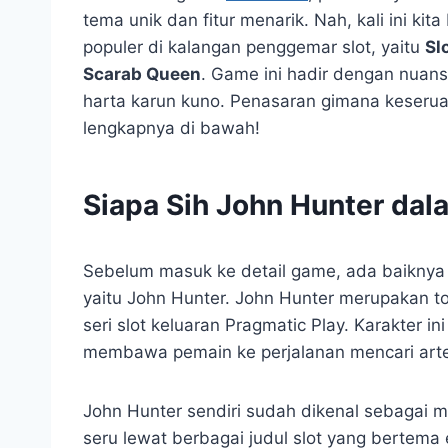
tema unik dan fitur menarik. Nah, kali ini kit
populer di kalangan penggemar slot, yaitu
Sl
Scarab Queen
. Game ini hadir dengan nuans
harta karun kuno. Penasaran gimana keseruan
lengkapnya di bawah!
Siapa Sih John Hunter dal
Sebelum masuk ke detail game, ada baiknya ki
yaitu John Hunter. John Hunter merupakan t
seri slot keluaran Pragmatic Play. Karakter ini
membawa pemain ke perjalanan mencari artefa
John Hunter sendiri sudah dikenal sebagai
seru lewat berbagai judul slot yang bertema e