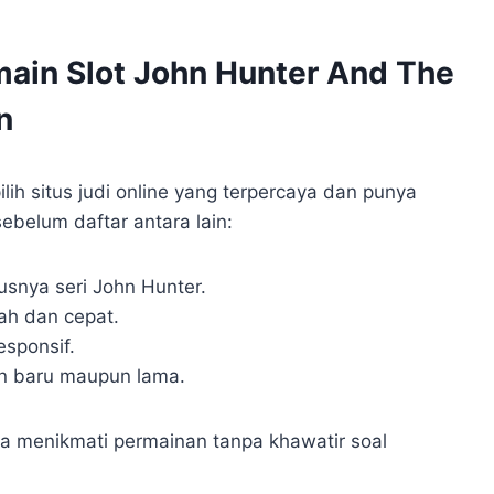
ain Slot John Hunter And The
n
lih situs judi online yang terpercaya dan punya
sebelum daftar antara lain:
usnya seri John Hunter.
ah dan cepat.
esponsif.
n baru maupun lama.
a menikmati permainan tanpa khawatir soal