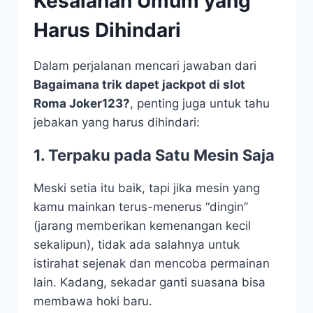
Kesalahan Umum yang
Harus Dihindari
Dalam perjalanan mencari jawaban dari
Bagaimana trik dapet jackpot di slot
Roma Joker123?
, penting juga untuk tahu
jebakan yang harus dihindari:
1. Terpaku pada Satu Mesin Saja
Meski setia itu baik, tapi jika mesin yang
kamu mainkan terus-menerus “dingin”
(jarang memberikan kemenangan kecil
sekalipun), tidak ada salahnya untuk
istirahat sejenak dan mencoba permainan
lain. Kadang, sekadar ganti suasana bisa
membawa hoki baru.