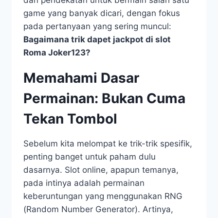
dan pendekatan untuk bermain salah satu
game yang banyak dicari, dengan fokus
pada pertanyaan yang sering muncul:
Bagaimana trik dapet jackpot di slot
Roma Joker123?
Memahami Dasar
Permainan: Bukan Cuma
Tekan Tombol
Sebelum kita melompat ke trik-trik spesifik,
penting banget untuk paham dulu
dasarnya. Slot online, apapun temanya,
pada intinya adalah permainan
keberuntungan yang menggunakan RNG
(Random Number Generator). Artinya,