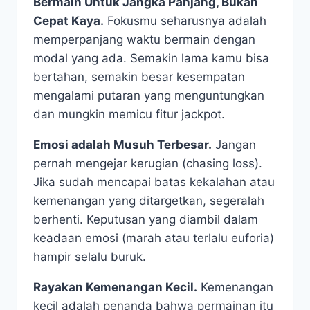
Bermain Untuk Jangka Panjang, Bukan
Cepat Kaya.
Fokusmu seharusnya adalah
memperpanjang waktu bermain dengan
modal yang ada. Semakin lama kamu bisa
bertahan, semakin besar kesempatan
mengalami putaran yang menguntungkan
dan mungkin memicu fitur jackpot.
Emosi adalah Musuh Terbesar.
Jangan
pernah mengejar kerugian (chasing loss).
Jika sudah mencapai batas kekalahan atau
kemenangan yang ditargetkan, segeralah
berhenti. Keputusan yang diambil dalam
keadaan emosi (marah atau terlalu euforia)
hampir selalu buruk.
Rayakan Kemenangan Kecil.
Kemenangan
kecil adalah penanda bahwa permainan itu