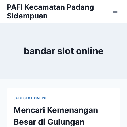
Skip
PAFI Kecamatan Padang
to
Sidempuan
content
bandar slot online
JUDI SLOT ONLINE
Mencari Kemenangan
Besar di Gulungan