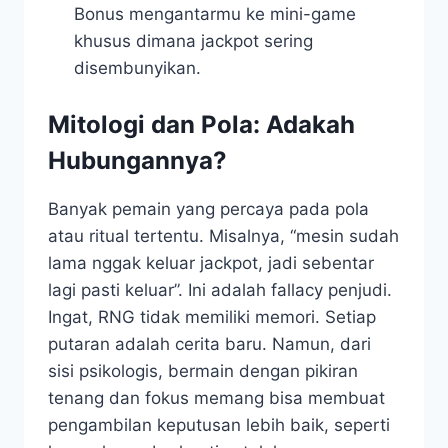
Bonus mengantarmu ke mini-game
khusus dimana jackpot sering
disembunyikan.
Mitologi dan Pola: Adakah
Hubungannya?
Banyak pemain yang percaya pada pola
atau ritual tertentu. Misalnya, “mesin sudah
lama nggak keluar jackpot, jadi sebentar
lagi pasti keluar”. Ini adalah fallacy penjudi.
Ingat, RNG tidak memiliki memori. Setiap
putaran adalah cerita baru. Namun, dari
sisi psikologis, bermain dengan pikiran
tenang dan fokus memang bisa membuat
pengambilan keputusan lebih baik, seperti