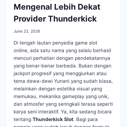
Mengenal Lebih Dekat
Provider Thunderkick
June 23, 2026
Di tengah lautan penyedia game slot
online, ada satu nama yang selalu berhasil
mencuri perhatian dengan pendekatannya
yang benar-benar berbeda. Bukan dengan
jackpot progresif yang menggiurkan atau
tema dewa-dewi Yunani yang sudah biasa,
melainkan dengan estetika visual yang
memukau, mekanika gameplay yang unik,
dan atmosfer yang seringkali terasa seperti
karya seni interaktif. Ya, kita sedang bicara
tentang
Thunderkick Slot
. Bagi para