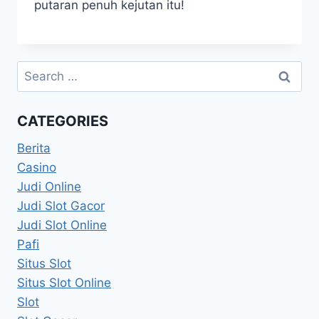
putaran penuh kejutan itu!
Search
for:
CATEGORIES
Berita
Casino
Judi Online
Judi Slot Gacor
Judi Slot Online
Pafi
Situs Slot
Situs Slot Online
Slot