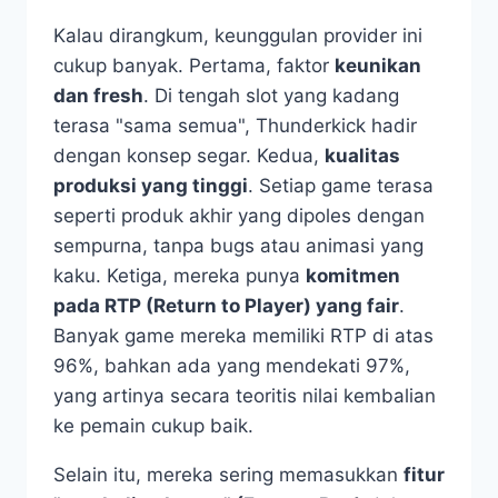
Kalau dirangkum, keunggulan provider ini
cukup banyak. Pertama, faktor
keunikan
dan fresh
. Di tengah slot yang kadang
terasa "sama semua", Thunderkick hadir
dengan konsep segar. Kedua,
kualitas
produksi yang tinggi
. Setiap game terasa
seperti produk akhir yang dipoles dengan
sempurna, tanpa bugs atau animasi yang
kaku. Ketiga, mereka punya
komitmen
pada RTP (Return to Player) yang fair
.
Banyak game mereka memiliki RTP di atas
96%, bahkan ada yang mendekati 97%,
yang artinya secara teoritis nilai kembalian
ke pemain cukup baik.
Selain itu, mereka sering memasukkan
fitur