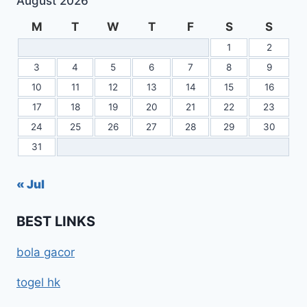
August 2026
M
T
W
T
F
S
S
1
2
3
4
5
6
7
8
9
10
11
12
13
14
15
16
17
18
19
20
21
22
23
24
25
26
27
28
29
30
31
« Jul
BEST LINKS
bola gacor
togel hk