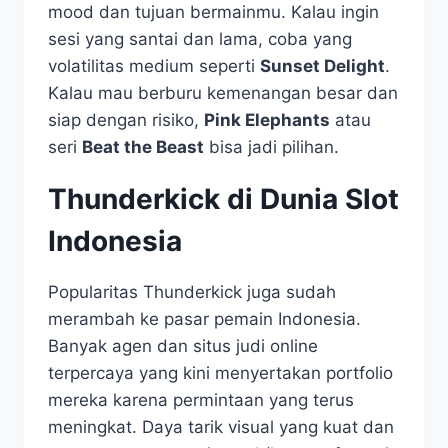
mood dan tujuan bermainmu. Kalau ingin
sesi yang santai dan lama, coba yang
volatilitas medium seperti
Sunset Delight
.
Kalau mau berburu kemenangan besar dan
siap dengan risiko,
Pink Elephants
atau
seri
Beat the Beast
bisa jadi pilihan.
Thunderkick di Dunia Slot
Indonesia
Popularitas Thunderkick juga sudah
merambah ke pasar pemain Indonesia.
Banyak agen dan situs judi online
terpercaya yang kini menyertakan portfolio
mereka karena permintaan yang terus
meningkat. Daya tarik visual yang kuat dan