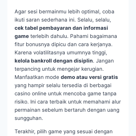
Agar sesi bermainmu lebih optimal, coba
ikuti saran sederhana ini. Selalu, selalu,
cek tabel pembayaran dan informasi
game
terlebih dahulu. Pahami bagaimana
fitur bonusnya dipicu dan cara kerjanya.
Karena volatilitasnya umumnya tinggi,
kelola bankroll dengan disiplin
. Jangan
terpancing untuk mengejar kerugian.
Manfaatkan mode
demo atau versi gratis
yang hampir selalu tersedia di berbagai
casino online untuk mencoba game tanpa
risiko. Ini cara terbaik untuk memahami alur
permainan sebelum bertaruh dengan uang
sungguhan.
Terakhir, pilih game yang sesuai dengan