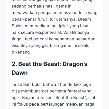
sedang berhalusinasi, game ini
menawarkan pengalaman psychedelic yang
benar-benar fun. Fitur utamanya, Dream
Spins, memberikan multiplier yang bisa
naik secara eksponensial. Volatilitasnya
tinggi, tapi potensi kemenangan besar dan
visualnya yang gila bikin game ini selalu
dikenang.
2. Beat the Beast: Dragon’s
Dawn
Ini adalah bukti bahwa Thunderkick juga
bisa membuat slot bertema fantasi yang
epik. Bagian dari seri "Beat the Beast", slot
ini fokus pada pertarungan melawan naga.