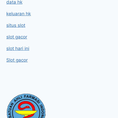
data hk
keluaran hk
situs slot
slot gacor
slot hari ini
Slot gacor