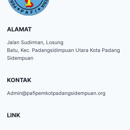
ALAMAT
Jalan Sudirman, Losung
Batu, Kec. Padangsidimpuan Utara Kota Padang
Sidempuan
KONTAK
Admin@pafipemkotpadangsidempuan.org
LINK