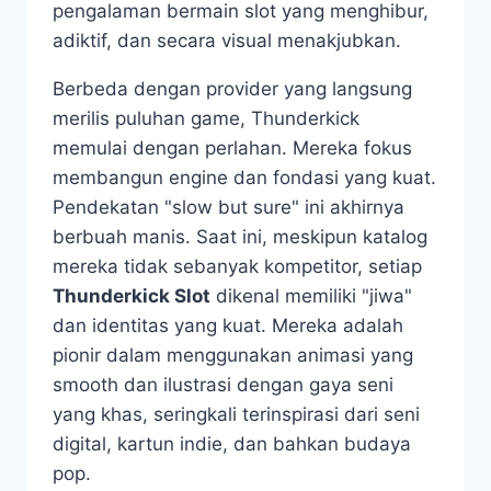
pengalaman bermain slot yang menghibur,
adiktif, dan secara visual menakjubkan.
Berbeda dengan provider yang langsung
merilis puluhan game, Thunderkick
memulai dengan perlahan. Mereka fokus
membangun engine dan fondasi yang kuat.
Pendekatan "slow but sure" ini akhirnya
berbuah manis. Saat ini, meskipun katalog
mereka tidak sebanyak kompetitor, setiap
Thunderkick Slot
dikenal memiliki "jiwa"
dan identitas yang kuat. Mereka adalah
pionir dalam menggunakan animasi yang
smooth dan ilustrasi dengan gaya seni
yang khas, seringkali terinspirasi dari seni
digital, kartun indie, dan bahkan budaya
pop.