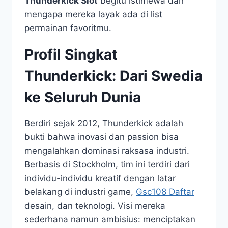
Thunderkick Slot
begitu istimewa dan
mengapa mereka layak ada di list
permainan favoritmu.
Profil Singkat
Thunderkick: Dari Swedia
ke Seluruh Dunia
Berdiri sejak 2012, Thunderkick adalah
bukti bahwa inovasi dan passion bisa
mengalahkan dominasi raksasa industri.
Berbasis di Stockholm, tim ini terdiri dari
individu-individu kreatif dengan latar
belakang di industri game,
Gsc108 Daftar
desain, dan teknologi. Visi mereka
sederhana namun ambisius: menciptakan