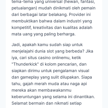
tema-tema yang universal (hewan, fantasi,
petualangan) mudah dinikmati oleh pemain
dari berbagai latar belakang. Provider ini
membuktikan bahwa dalam industri yang
kompetitif, kreativitas dan kualitas adalah
mata uang yang paling berharga.
Jadi, apakah kamu sudah siap untuk
menjelajahi dunia slot yang berbeda? Jika
iya, cari situs casino onlinemu, ketik
"Thunderkick" di kolom pencarian, dan
siapkan dirimu untuk pengalaman visual
dan gameplay yang sulit dilupakan. Siapa
tahu, gajah merah muda atau naga api
mereka akan membawakanmu
keberuntungan yang selama ini dinantikan.
Selamat bermain dan nikmati setiap