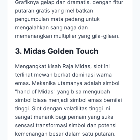
Grafiknya gelap dan dramatis, dengan fitur
putaran gratis yang melibatkan
pengumpulan mata pedang untuk
mengalahkan sang naga dan
memenangkan multiplier yang gila-gilaan.
3. Midas Golden Touch
Mengangkat kisah Raja Midas, slot ini
terlihat mewah berkat dominasi warna
emas. Mekanika utamanya adalah simbol
"hand of Midas" yang bisa mengubah
simbol biasa menjadi simbol emas bernilai
tinggi. Slot dengan volatilitas tinggi ini
sangat menarik bagi pemain yang suka
sensasi transformasi simbol dan potensi
kemenangan besar dalam satu putaran.