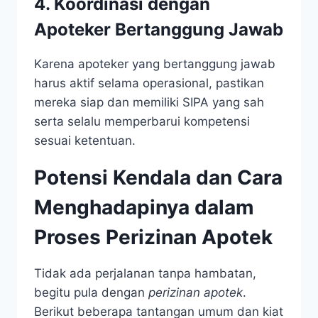
4. Koordinasi dengan
Apoteker Bertanggung Jawab
Karena apoteker yang bertanggung jawab
harus aktif selama operasional, pastikan
mereka siap dan memiliki SIPA yang sah
serta selalu memperbarui kompetensi
sesuai ketentuan.
Potensi Kendala dan Cara
Menghadapinya dalam
Proses Perizinan Apotek
Tidak ada perjalanan tanpa hambatan,
begitu pula dengan
perizinan apotek
.
Berikut beberapa tantangan umum dan kiat