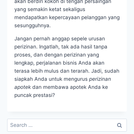
akan berdiri kokoh di tengah persaingan
yang semakin ketat sekaligus
mendapatkan kepercayaan pelanggan yang
sesungguhnya.
Jangan pernah anggap sepele urusan
perizinan. Ingatlah, tak ada hasil tanpa
proses, dan dengan perizinan yang
lengkap, perjalanan bisnis Anda akan
terasa lebih mulus dan terarah. Jadi, sudah
siapkah Anda untuk mengurus
perizinan
apotek
dan membawa apotek Anda ke
puncak prestasi?
Search
for: