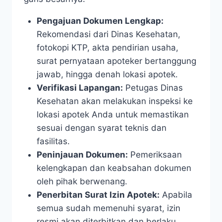
Pengajuan Dokumen Lengkap:
Rekomendasi dari Dinas Kesehatan,
fotokopi KTP, akta pendirian usaha,
surat pernyataan apoteker bertanggung
jawab, hingga denah lokasi apotek.
Verifikasi Lapangan:
Petugas Dinas
Kesehatan akan melakukan inspeksi ke
lokasi apotek Anda untuk memastikan
sesuai dengan syarat teknis dan
fasilitas.
Peninjauan Dokumen:
Pemeriksaan
kelengkapan dan keabsahan dokumen
oleh pihak berwenang.
Penerbitan Surat Izin Apotek:
Apabila
semua sudah memenuhi syarat, izin
resmi akan diterbitkan dan berlaku