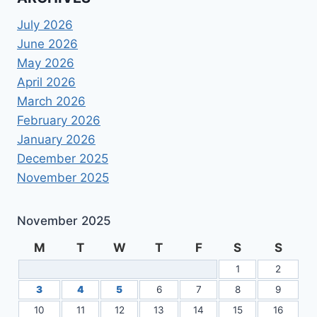
July 2026
June 2026
May 2026
April 2026
March 2026
February 2026
January 2026
December 2025
November 2025
November 2025
M
T
W
T
F
S
S
1
2
3
4
5
6
7
8
9
10
11
12
13
14
15
16