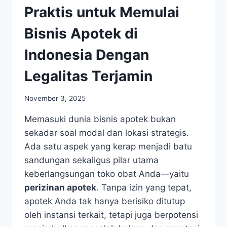
Praktis untuk Memulai
Bisnis Apotek di
Indonesia Dengan
Legalitas Terjamin
November 3, 2025
Memasuki dunia bisnis apotek bukan
sekadar soal modal dan lokasi strategis.
Ada satu aspek yang kerap menjadi batu
sandungan sekaligus pilar utama
keberlangsungan toko obat Anda—yaitu
perizinan apotek
. Tanpa izin yang tepat,
apotek Anda tak hanya berisiko ditutup
oleh instansi terkait, tetapi juga berpotensi