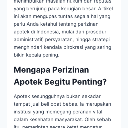
menimbulkan masalah hukum dan reputasi
yang berujung pada kerugian besar. Artikel
ini akan mengupas tuntas segala hal yang
perlu Anda ketahui tentang perizinan
apotek di Indonesia, mulai dari prosedur
administratif, persyaratan, hingga strategi
menghindari kendala birokrasi yang sering
bikin kepala pening.
Mengapa Perizinan
Apotek Begitu Penting?
Apotek sesungguhnya bukan sekadar
tempat jual beli obat bebas. Ia merupakan
institusi yang memegang peranan vital
dalam kesehatan masyarakat. Oleh sebab
itu, pemerintah secara ketat mengatur