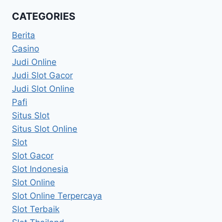
CATEGORIES
Berita
Casino
Judi Online
Judi Slot Gacor
Judi Slot Online
Pafi
Situs Slot
Situs Slot Online
Slot
Slot Gacor
Slot Indonesia
Slot Online
Slot Online Terpercaya
Slot Terbaik