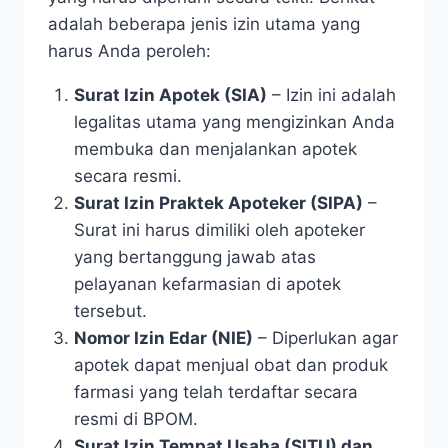
adalah beberapa jenis izin utama yang
harus Anda peroleh:
Surat Izin Apotek (SIA)
– Izin ini adalah
legalitas utama yang mengizinkan Anda
membuka dan menjalankan apotek
secara resmi.
Surat Izin Praktek Apoteker (SIPA)
–
Surat ini harus dimiliki oleh apoteker
yang bertanggung jawab atas
pelayanan kefarmasian di apotek
tersebut.
Nomor Izin Edar (NIE)
– Diperlukan agar
apotek dapat menjual obat dan produk
farmasi yang telah terdaftar secara
resmi di BPOM.
Surat Izin Tempat Usaha (SITU) dan