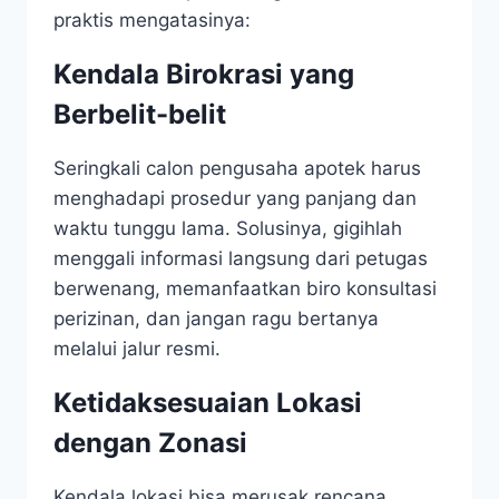
praktis mengatasinya:
Kendala Birokrasi yang
Berbelit-belit
Seringkali calon pengusaha apotek harus
menghadapi prosedur yang panjang dan
waktu tunggu lama. Solusinya, gigihlah
menggali informasi langsung dari petugas
berwenang, memanfaatkan biro konsultasi
perizinan, dan jangan ragu bertanya
melalui jalur resmi.
Ketidaksesuaian Lokasi
dengan Zonasi
Kendala lokasi bisa merusak rencana