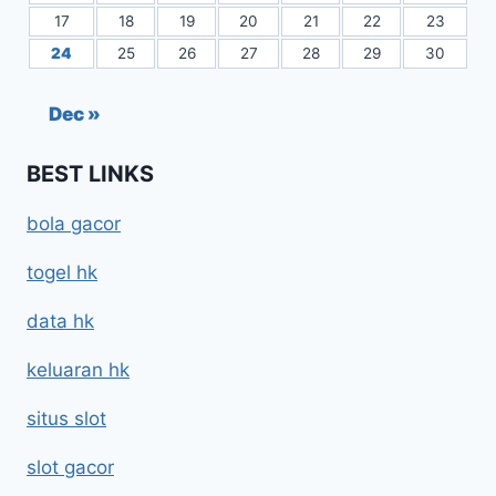
17
18
19
20
21
22
23
24
25
26
27
28
29
30
Dec »
BEST LINKS
bola gacor
togel hk
data hk
keluaran hk
situs slot
slot gacor