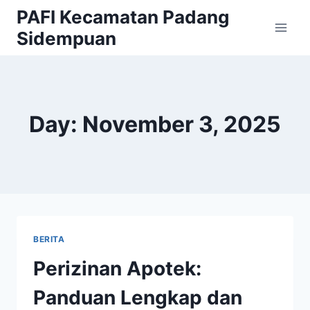
Skip
PAFI Kecamatan Padang
to
Sidempuan
content
Day: November 3, 2025
BERITA
Perizinan Apotek:
Panduan Lengkap dan