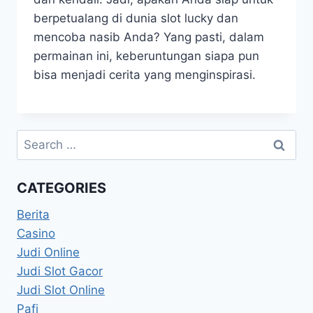
berpetualang di dunia slot lucky dan
mencoba nasib Anda? Yang pasti, dalam
permainan ini, keberuntungan siapa pun
bisa menjadi cerita yang menginspirasi.
Search
for:
CATEGORIES
Berita
Casino
Judi Online
Judi Slot Gacor
Judi Slot Online
Pafi