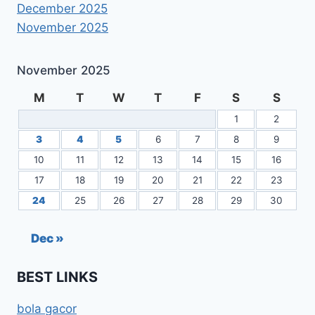
December 2025
November 2025
November 2025
M
T
W
T
F
S
S
1
2
3
4
5
6
7
8
9
10
11
12
13
14
15
16
17
18
19
20
21
22
23
24
25
26
27
28
29
30
Dec »
BEST LINKS
bola gacor