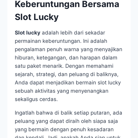
Keberuntungan Bersama
Slot Lucky
Slot lucky
adalah lebih dari sekadar
permainan keberuntungan. Ini adalah
pengalaman penuh warna yang menyajikan
hiburan, ketegangan, dan harapan dalam
satu paket menarik. Dengan memahami
sejarah, strategi, dan peluang di baliknya,
Anda dapat menjadikan bermain slot lucky
sebuah aktivitas yang menyenangkan
sekaligus cerdas.
Ingatlah bahwa di balik setiap putaran, ada
peluang yang dapat diraih oleh siapa saja
yang bermain dengan penuh kesadaran
dan kendali. Jadi, apakah Anda siap untuk