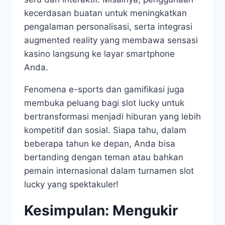
kecerdasan buatan untuk meningkatkan
pengalaman personalisasi, serta integrasi
augmented reality yang membawa sensasi
kasino langsung ke layar smartphone
Anda.
Fenomena e-sports dan gamifikasi juga
membuka peluang bagi slot lucky untuk
bertransformasi menjadi hiburan yang lebih
kompetitif dan sosial. Siapa tahu, dalam
beberapa tahun ke depan, Anda bisa
bertanding dengan teman atau bahkan
pemain internasional dalam turnamen slot
lucky yang spektakuler!
Kesimpulan: Mengukir