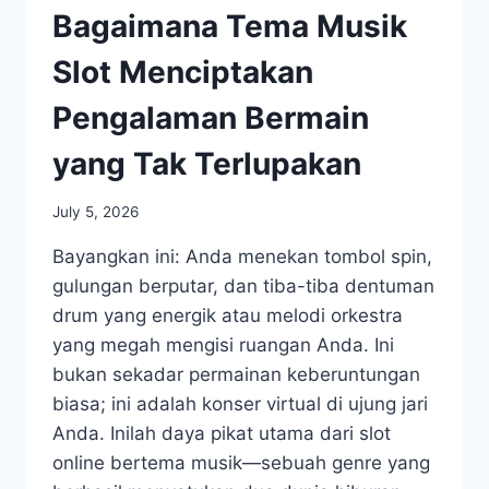
Bagaimana Tema Musik
Slot Menciptakan
Pengalaman Bermain
yang Tak Terlupakan
July 5, 2026
Bayangkan ini: Anda menekan tombol spin,
gulungan berputar, dan tiba-tiba dentuman
drum yang energik atau melodi orkestra
yang megah mengisi ruangan Anda. Ini
bukan sekadar permainan keberuntungan
biasa; ini adalah konser virtual di ujung jari
Anda. Inilah daya pikat utama dari slot
online bertema musik—sebuah genre yang