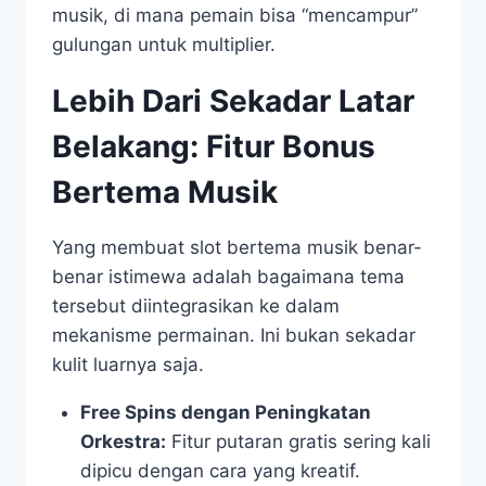
musik, di mana pemain bisa “mencampur”
gulungan untuk multiplier.
Lebih Dari Sekadar Latar
Belakang: Fitur Bonus
Bertema Musik
Yang membuat slot bertema musik benar-
benar istimewa adalah bagaimana tema
tersebut diintegrasikan ke dalam
mekanisme permainan. Ini bukan sekadar
kulit luarnya saja.
Free Spins dengan Peningkatan
Orkestra:
Fitur putaran gratis sering kali
dipicu dengan cara yang kreatif.