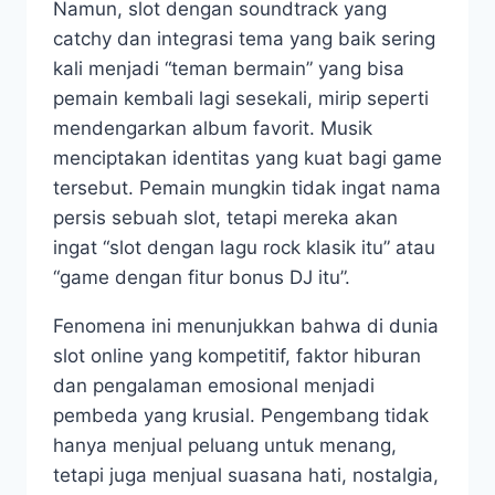
Namun, slot dengan soundtrack yang
catchy dan integrasi tema yang baik sering
kali menjadi “teman bermain” yang bisa
pemain kembali lagi sesekali, mirip seperti
mendengarkan album favorit. Musik
menciptakan identitas yang kuat bagi game
tersebut. Pemain mungkin tidak ingat nama
persis sebuah slot, tetapi mereka akan
ingat “slot dengan lagu rock klasik itu” atau
“game dengan fitur bonus DJ itu”.
Fenomena ini menunjukkan bahwa di dunia
slot online yang kompetitif, faktor hiburan
dan pengalaman emosional menjadi
pembeda yang krusial. Pengembang tidak
hanya menjual peluang untuk menang,
tetapi juga menjual suasana hati, nostalgia,