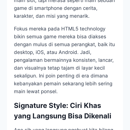
main slot, tapi merasa seperti main sebuah
game di smartphone dengan cerita,
karakter, dan misi yang menarik.
Fokus mereka pada HTML5 technology
bikin semua game mereka bisa diakses
dengan mulus di semua perangkat, baik itu
desktop, iOS, atau Android. Jadi,
pengalaman bermainnya konsisten, lancar,
dan visualnya tetap tajam di layar kecil
sekalipun. Ini poin penting di era dimana
kebanyakan pemain sekarang lebih sering
main lewat ponsel.
Signature Style: Ciri Khas
yang Langsung Bisa Dikenali
Apa sih yang langsung ngebuat kita bilang,