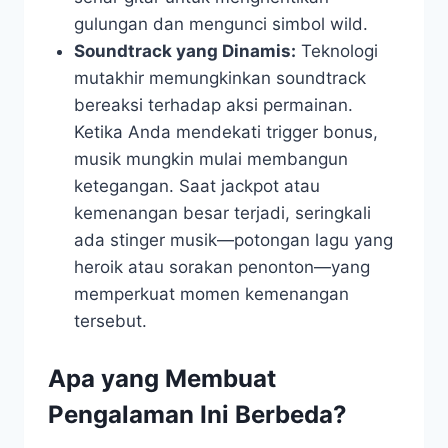
gulungan dan mengunci simbol wild.
Soundtrack yang Dinamis:
Teknologi
mutakhir memungkinkan soundtrack
bereaksi terhadap aksi permainan.
Ketika Anda mendekati trigger bonus,
musik mungkin mulai membangun
ketegangan. Saat jackpot atau
kemenangan besar terjadi, seringkali
ada stinger musik—potongan lagu yang
heroik atau sorakan penonton—yang
memperkuat momen kemenangan
tersebut.
Apa yang Membuat
Pengalaman Ini Berbeda?