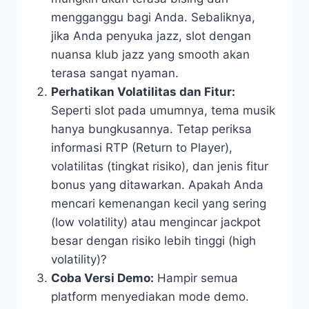
mengganggu bagi Anda. Sebaliknya,
jika Anda penyuka jazz, slot dengan
nuansa klub jazz yang smooth akan
terasa sangat nyaman.
Perhatikan Volatilitas dan Fitur:
Seperti slot pada umumnya, tema musik
hanya bungkusannya. Tetap periksa
informasi RTP (Return to Player),
volatilitas (tingkat risiko), dan jenis fitur
bonus yang ditawarkan. Apakah Anda
mencari kemenangan kecil yang sering
(low volatility) atau mengincar jackpot
besar dengan risiko lebih tinggi (high
volatility)?
Coba Versi Demo:
Hampir semua
platform menyediakan mode demo.