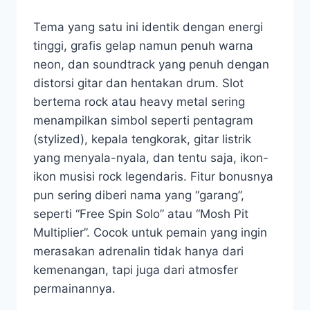
Tema yang satu ini identik dengan energi
tinggi, grafis gelap namun penuh warna
neon, dan soundtrack yang penuh dengan
distorsi gitar dan hentakan drum. Slot
bertema rock atau heavy metal sering
menampilkan simbol seperti pentagram
(stylized), kepala tengkorak, gitar listrik
yang menyala-nyala, dan tentu saja, ikon-
ikon musisi rock legendaris. Fitur bonusnya
pun sering diberi nama yang “garang”,
seperti “Free Spin Solo” atau “Mosh Pit
Multiplier”. Cocok untuk pemain yang ingin
merasakan adrenalin tidak hanya dari
kemenangan, tapi juga dari atmosfer
permainannya.