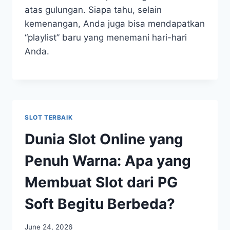
atas gulungan. Siapa tahu, selain
kemenangan, Anda juga bisa mendapatkan
“playlist” baru yang menemani hari-hari
Anda.
SLOT TERBAIK
Dunia Slot Online yang
Penuh Warna: Apa yang
Membuat Slot dari PG
Soft Begitu Berbeda?
June 24, 2026